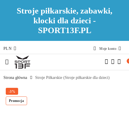
Stroje piłkarskie, zabawki,
klocki dla dzieci -
SPORT13F.PL
PLN
Moje konto
Przejdź do treści głównej
Przejdź do wyszukiwarki
Przejdź do moje konto
Przejdź do menu głównego
Przejdź do opisu produktu
Przejdź do stopki
Strona główna
Stroje Piłkarskie (Stroje piłkarskie dla dzieci)
-3%
Promocja