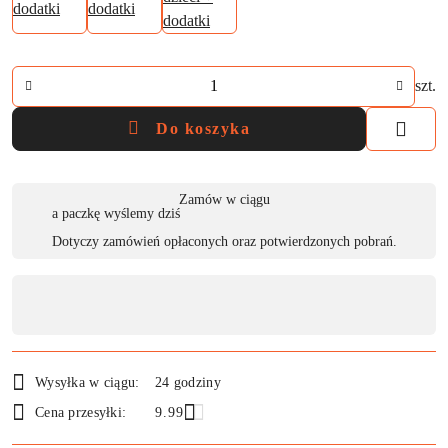
Ilość
szt.
Do koszyka
Dostępność
Zamów w ciągu
a paczkę wyślemy dziś
,
Dotyczy zamówień opłaconych oraz potwierdzonych pobrań.
płatność
i
dostawa
Wysyłka w ciągu:
24 godziny
Cena przesyłki:
9.99