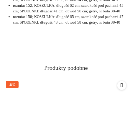
rozmiar 152; KOSZULKA: długość 62 cm, szerokość pod pachami 45
cm; SPODENKI: długość 41 cm; obwód 56 cm; getry, nr buta 38-40
rozmiar 158; KOSZULKA: długość 65 cm, szerokość pod pachami 47
cm; SPODENKI: długość 43 cm; obwód 58 cm; getry, nr buta 38-40
Produkty
Produkty podobne
Pomiń karuzelę produktów
o
statusie:
-8%