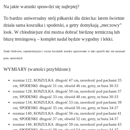
Na jakie warunki sprawdzi się najlepiej?
To bardzo uniwersalny strój piłkarski dla dziecka: latem świetnie
działa sama koszulka i spodenki, a getry domykają „meczowy”
look. W chłodniejsze dni można dobrać bieliznę termiczną lub
bluzę treningową – komplet nadal będzie wygodny i lekki.
Znaki klubowe, reprezentacyjne i wzory koszulek zostały opracowane w taki sposób
aby nie naruszać
praw autorskich.
WYMIARY (wartości przybliżone):
rozmiar 122; KOSZULKA: długość 47 cm, szerokość pod pachami 35
cm; SPODENKI: długość 31 cm; obwód 46 cm; getry, nr buta 30-33
rozmiar 128; KOSZULKA: długość 50 cm, szerokość pod pachami 37
cm; SPODENKI: długość 33 cm; obwód 48 cm; getry, nr buta 30-33
rozmiar 134; KOSZULKA: długość 53 cm, szerokość pod pachami 39
cm; SPODENKI: długość 35 cm; obwód 50 cm; getry, nr buta 34-37
rozmiar 140; KOSZULKA: długość 56 cm, szerokość pod pachami 41
cm; SPODENKI: długość 37 cm; obwód 52 cm; getry, nr buta 34-37
rozmiar 146; KOSZULKA: długość 59 cm, szerokość pod pachami 43
cm; SPODENKI: długość 39 cm; obwód 54 cm; getry, nr buta 34-37