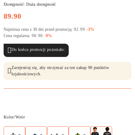
Dostępność:
Duża dostępność
Cena:
89.90
Rabat:
Najniższa cena z 30 dni przed promocją:
92.99
-3%
Rabat:
Cena regularna:
98.90
-9%
Do końca promocji pozostało:
Zarejestruj się, aby otrzymać za ten zakup 90 punktów
lojalnościowych.
Wariant
Kolor/Wzór