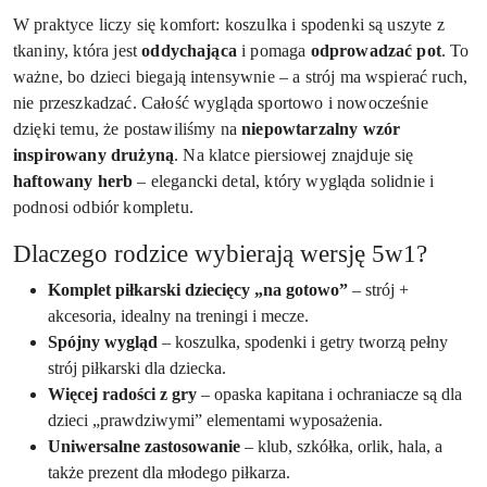
W praktyce liczy się komfort: koszulka i spodenki są uszyte z
tkaniny, która jest
oddychająca
i pomaga
odprowadzać pot
. To
ważne, bo dzieci biegają intensywnie – a strój ma wspierać ruch,
nie przeszkadzać. Całość wygląda sportowo i nowocześnie
dzięki temu, że postawiliśmy na
niepowtarzalny wzór
inspirowany drużyną
. Na klatce piersiowej znajduje się
haftowany herb
– elegancki detal, który wygląda solidnie i
podnosi odbiór kompletu.
Dlaczego rodzice wybierają wersję 5w1?
Komplet piłkarski dziecięcy „na gotowo”
– strój +
akcesoria, idealny na treningi i mecze.
Spójny wygląd
– koszulka, spodenki i getry tworzą pełny
strój piłkarski dla dziecka.
Więcej radości z gry
– opaska kapitana i ochraniacze są dla
dzieci „prawdziwymi” elementami wyposażenia.
Uniwersalne zastosowanie
– klub, szkółka, orlik, hala, a
także prezent dla młodego piłkarza.