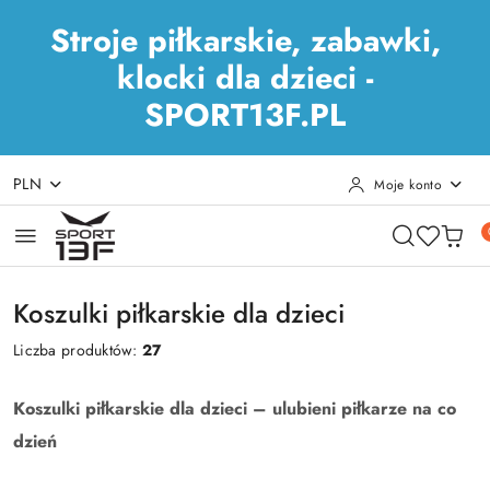
Stroje piłkarskie, zabawki,
klocki dla dzieci -
SPORT13F.PL
PLN
Moje konto
Przejdź do treści głównej
Przejdź do wyszukiwarki
Przejdź do moje konto
Przejdź do menu głównego
Przejdź do stopki
Koszulki piłkarskie dla dzieci
Liczba produktów:
27
Koszulki piłkarskie dla dzieci – ulubieni piłkarze na co
dzień