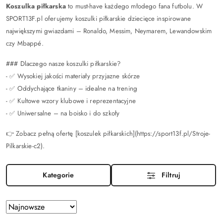
Koszulka piłkarska
to must-have każdego młodego fana futbolu. W
SPORT13F.pl oferujemy koszulki piłkarskie dziecięce inspirowane
największymi gwiazdami – Ronaldo, Messim, Neymarem, Lewandowskim
czy Mbappé.
### Dlaczego nasze koszulki piłkarskie?
- ✅ Wysokiej jakości materiały przyjazne skórze
- ✅ Oddychające tkaniny – idealne na trening
- ✅ Kultowe wzory klubowe i reprezentacyjne
- ✅ Uniwersalne – na boisko i do szkoły
👉 Zobacz pełną ofertę [koszulek piłkarskich](https://sport13f.pl/Stroje-
Pilkarskie-c2).
Kategorie
Filtruj
Zastosowano
Sortuj
według
sortowanie: