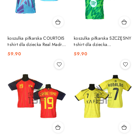
koszulka piłkarska COURTOIS
koszulka piłkarska SZCZĘSNY
t-shirt dla dziecka Real Madryt
t-shirt dla dziecka
SK
BARCELONA zielony SK
59.90
59.90
Cena:
Cena: