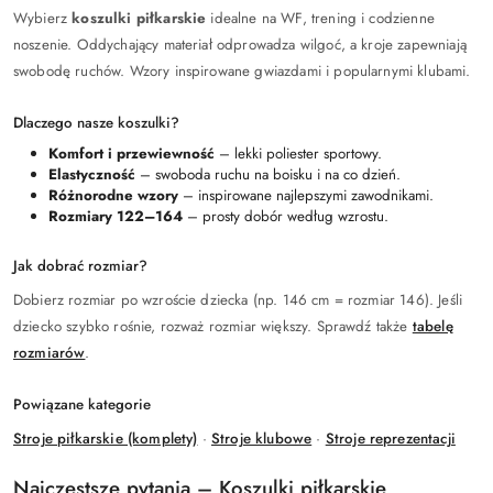
Wybierz
koszulki piłkarskie
idealne na WF, trening i codzienne
noszenie. Oddychający materiał odprowadza wilgoć, a kroje zapewniają
swobodę ruchów. Wzory inspirowane gwiazdami i popularnymi klubami.
Dlaczego nasze koszulki?
Komfort i przewiewność
– lekki poliester sportowy.
Elastyczność
– swoboda ruchu na boisku i na co dzień.
Różnorodne wzory
– inspirowane najlepszymi zawodnikami.
Rozmiary 122–164
– prosty dobór według wzrostu.
Jak dobrać rozmiar?
Dobierz rozmiar po wzroście dziecka (np. 146 cm = rozmiar 146). Jeśli
dziecko szybko rośnie, rozważ rozmiar większy. Sprawdź także
tabelę
rozmiarów
.
Powiązane kategorie
Stroje piłkarskie (komplety)
·
Stroje klubowe
·
Stroje reprezentacji
Najczęstsze pytania – Koszulki piłkarskie