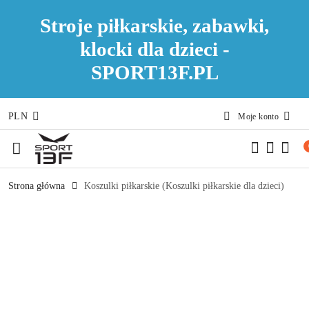
Stroje piłkarskie, zabawki,
klocki dla dzieci -
SPORT13F.PL
PLN
Moje konto
Przejdź do treści głównej
Przejdź do wyszukiwarki
Przejdź do moje konto
Przejdź do menu głównego
Przejdź do opisu produktu
Przejdź do stopki
Strona główna
Koszulki piłkarskie (Koszulki piłkarskie dla dzieci)