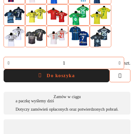
Ilość
szt.
Do koszyka
Dostępność
Zamów w ciągu
a paczkę wyślemy dziś
,
Dotyczy zamówień opłaconych oraz potwierdzonych pobrań.
płatność
i
dostawa