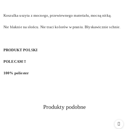
Koszulka uszyta z mocnego, przewiewnego materiału, mocną nitką.
Nie blaknie na słońcu. Nie traci kolorów w praniu. Błyskawicznie schnie.
PRODUKT POLSKI
POLECAM !!
100% poliester
Produkty
Produkty podobne
Pomiń karuzelę produktów
o
statusie: