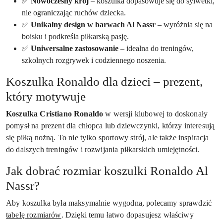
✅
Nowoczesny krój
– koszulka dopasowuje się do sylwetki,
nie ograniczając ruchów dziecka.
✅
Unikalny design w barwach Al Nassr
– wyróżnia się na
boisku i podkreśla piłkarską pasję.
✅
Uniwersalne zastosowanie
– idealna do treningów,
szkolnych rozgrywek i codziennego noszenia.
Koszulka Ronaldo dla dzieci – prezent,
który motywuje
Koszulka Cristiano Ronaldo
w wersji klubowej to doskonały
pomysł na prezent dla chłopca lub dziewczynki, którzy interesują
się piłką nożną. To nie tylko sportowy strój, ale także inspiracja
do dalszych treningów i rozwijania piłkarskich umiejętności.
Jak dobrać rozmiar koszulki Ronaldo Al
Nassr?
Aby koszulka była maksymalnie wygodna, polecamy sprawdzić
tabelę rozmiarów
. Dzięki temu łatwo dopasujesz właściwy