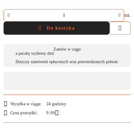
Ilość
szt.
Do koszyka
Dostępność
Zamów w ciągu
a paczkę wyślemy dziś
,
Dotyczy zamówień opłaconych oraz potwierdzonych pobrań.
płatność
i
dostawa
Wysyłka w ciągu:
24 godziny
Cena przesyłki:
9.99