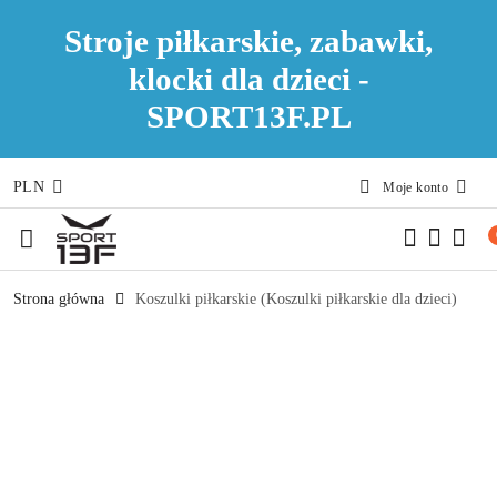
Stroje piłkarskie, zabawki,
klocki dla dzieci -
SPORT13F.PL
PLN
Moje konto
Przejdź do treści głównej
Przejdź do wyszukiwarki
Przejdź do moje konto
Przejdź do menu głównego
Przejdź do opisu produktu
Przejdź do stopki
Strona główna
Koszulki piłkarskie (Koszulki piłkarskie dla dzieci)