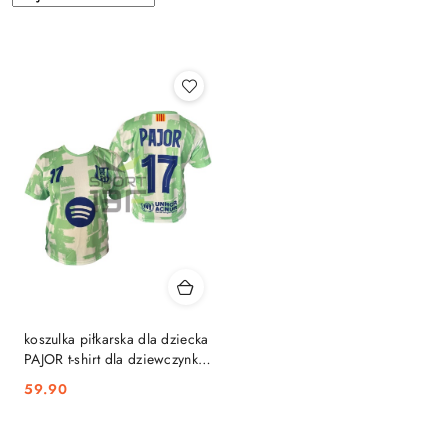
według
sortowanie:
Najnowsze.
koszulka piłkarska dla dziecka
PAJOR t-shirt dla dziewczynki
BARCELONA SK
59.90
Cena: