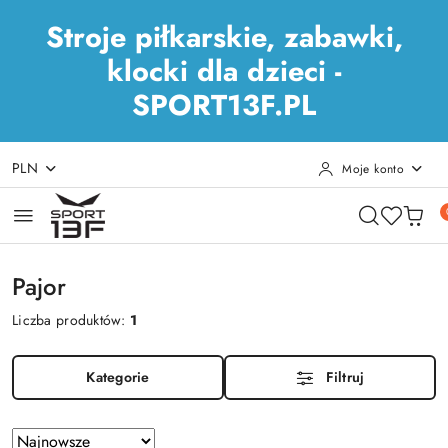
Stroje piłkarskie, zabawki,
klocki dla dzieci -
SPORT13F.PL
PLN
Moje konto
Przejdź do treści głównej
Przejdź do wyszukiwarki
Przejdź do moje konto
Przejdź do menu głównego
Przejdź do stopki
Pajor
Liczba produktów:
1
Kategorie
Filtruj
Zastosowano
Sortuj