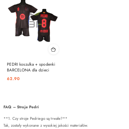
dni
przed
obniżką
PEDRI koszulka + spodenki
BARCELONA dla dzieci
62.90
Cena:
FAQ – Stroje Pedri
**1. Czy stroje Pedriego są trwałe?**
Tak, zostały wykonane z wysokiej jakości materiałów.