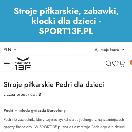
Stroje piłkarskie, zabawki,
klocki dla dzieci -
SPORT13F.PL
PLN
Moje konto
Przejdź do treści głównej
Przejdź do wyszukiwarki
Przejdź do moje konto
Przejdź do menu głównego
Przejdź do stopki
Stroje piłkarskie Pedri dla dzieci
Liczba produktów:
3
Pedri – młoda gwiazda Barcelony
Pedri to zawodnik, który szybko zyskał status jednego z najważniejszych
graczy Barcelony. W SPORT13F.pl znajdziesz stroje Pedriego dla dzieci,