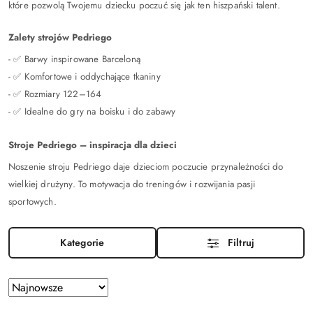
które pozwolą Twojemu dziecku poczuć się jak ten hiszpański talent.
Zalety strojów Pedriego
- ✅ Barwy inspirowane Barceloną
- ✅ Komfortowe i oddychające tkaniny
- ✅ Rozmiary 122–164
- ✅ Idealne do gry na boisku i do zabawy
Stroje Pedriego – inspiracja dla dzieci
Noszenie stroju Pedriego daje dzieciom poczucie przynależności do
wielkiej drużyny. To motywacja do treningów i rozwijania pasji
sportowych.
Kategorie
Filtruj
Zastosowano
Sortuj
według
sortowanie: