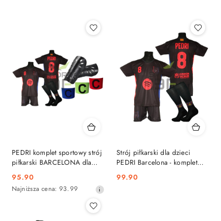
Najnowsze.
PEDRI komplet sportowy strój
Strój piłkarski dla dzieci
piłkarski BARCELONA dla
PEDRI Barcelona - komplet
dzieci + dodatki
sportowy + gratis
95.90
99.90
Cena
Cena:
Najniższa
Najniższa cena:
93.99
promocyjna:
cena
z
30