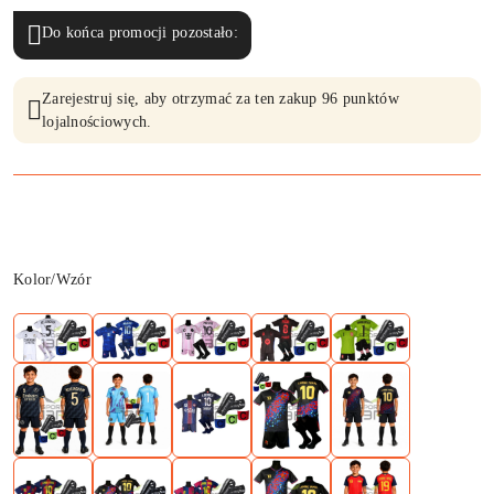
Do końca promocji pozostało:
Zarejestruj się, aby otrzymać za ten zakup 96 punktów
lojalnościowych.
Wariant
Kolor/Wzór