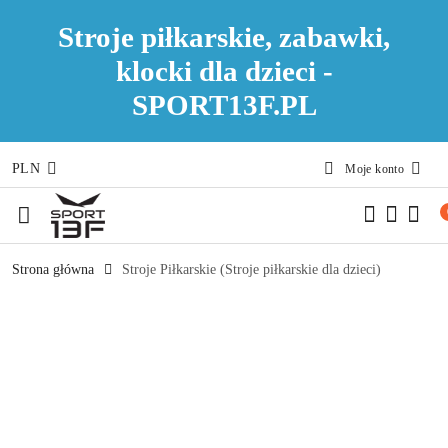
Stroje piłkarskie, zabawki,
klocki dla dzieci -
SPORT13F.PL
PLN
Moje konto
Przejdź do treści głównej
Przejdź do wyszukiwarki
Przejdź do moje konto
Przejdź do menu głównego
Przejdź do opisu produktu
Przejdź do stopki
Strona główna
Stroje Piłkarskie (Stroje piłkarskie dla dzieci)