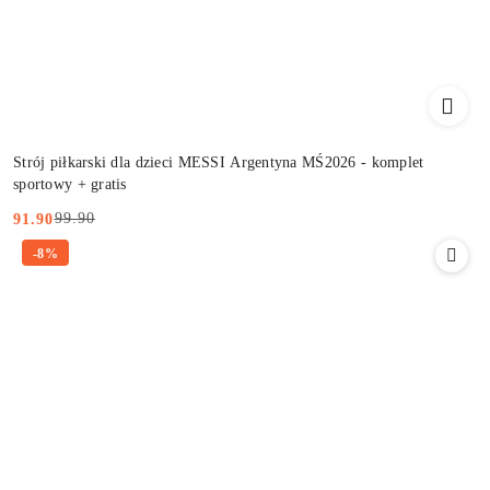
Strój piłkarski dla dzieci MESSI Argentyna MŚ2026 - komplet
sportowy + gratis
99.90
91.90
Cena
Cena
-8%
promocyjna:
przed
promocją: