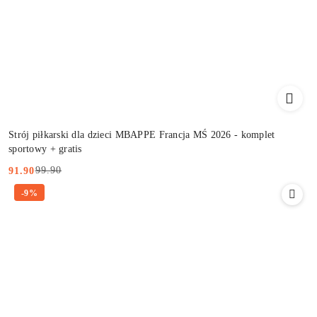
Strój piłkarski dla dzieci MBAPPE Francja MŚ 2026 - komplet
sportowy + gratis
99.90
91.90
Cena
Cena
-9%
promocyjna:
przed
promocją: