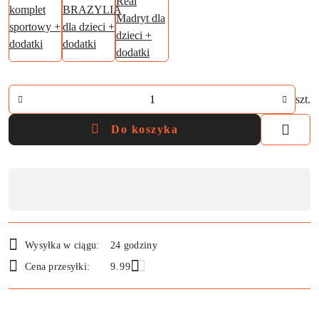
Ilość
szt.
Do koszyka
Dostępność
,
płatność
i
Wysyłka w ciągu:
24 godziny
dostawa
Cena przesyłki:
9.99