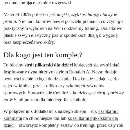
po emocjonujące szkolne rozgrywki.
Materiał 100% poliester jest
miękki, szybkoschnący i łatwy w
praniu
. Nie traci kolorów nawet po wielu praniach, co czyni go
praktycznym wyborem na WF i codzienny trening. Dodatkowo,
płaskie szwy i elastyczny pas w spodenkach dbają o wygodę
oraz bezpieczeństwo skóry.
Dla kogo jest ten komplet?
To idealny
strój piłkarski dla dzieci
lubiących się wyróżniać.
Inspirowany dynamicznym stylem Ronaldo Al Nassr, dodaje
pewności siebie i chęci do działania. Doskonale nadaje się do
zajęć w klubie, gry na orliku czy szkolnych zawodów
sportowych. Sprawdzi się również jako
dziecięcy strój sportowy
na WF
lub prezent dla młodego fana futbolu.
W połączeniu z dodatkami z naszego sklepu – np.
czapkami i
kominami
na chłodniejsze dni lub
koszulkami piłkarskimi dla
dzieci
– stworzysz kompletny zestaw do treningu przez cały rok.