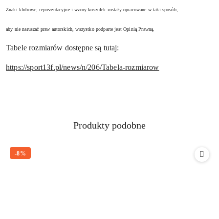
Znaki klubowe, reprezentacyjne i wzory koszulek zostały opracowane w taki sposób,
aby nie naruszać praw autorskich, wszystko podparte jest Opinią Prawną.
Tabele rozmiarów dostępne są tutaj:
https://sport13f.pl/news/n/206/Tabela-rozmiarow
Produkty
Produkty podobne
Pomiń karuzelę produktów
o
statusie:
-8%