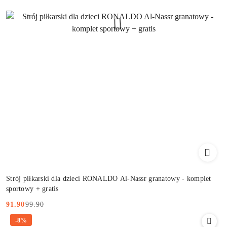
Strój piłkarski dla dzieci RONALDO Al-Nassr granatowy - komplet
sportowy + gratis
99.90
91.90
Cena
Cena
-8%
promocyjna:
przed