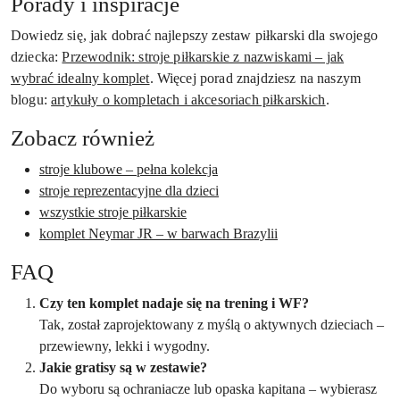
Porady i inspiracje
Dowiedz się, jak dobrać najlepszy zestaw piłkarski dla swojego
dziecka:
Przewodnik: stroje piłkarskie z nazwiskami – jak
wybrać idealny komplet
. Więcej porad znajdziesz na naszym
blogu:
artykuły o kompletach i akcesoriach piłkarskich
.
Zobacz również
stroje klubowe – pełna kolekcja
stroje reprezentacyjne dla dzieci
wszystkie stroje piłkarskie
komplet Neymar JR – w barwach Brazylii
FAQ
Czy ten komplet nadaje się na trening i WF?
Tak, został zaprojektowany z myślą o aktywnych dzieciach –
przewiewny, lekki i wygodny.
Jakie gratisy są w zestawie?
Do wyboru są ochraniacze lub opaska kapitana – wybierasz