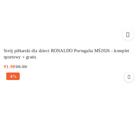
Strój piłkarski dla dzieci RONALDO Portugalia MŚ2026 - komplet
sportowy + gratis
99.90
91.90
Cena
Cena
-8%
promocyjna:
przed
promocją: