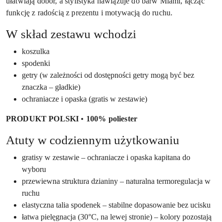
ułatwiają dobór, a stylistyka nawiązuje do barw Miami, łącząc
funkcję z radością z prezentu i motywacją do ruchu.
W skład zestawu wchodzi
koszulka
spodenki
getry (w zależności od dostępności getry mogą być bez
znaczka – gładkie)
ochraniacze i opaska (gratis w zestawie)
PRODUKT POLSKI
•
100% poliester
Atuty w codziennym użytkowaniu
gratisy w zestawie – ochraniacze i opaska kapitana do
wyboru
przewiewna struktura dzianiny – naturalna termoregulacja w
ruchu
elastyczna talia spodenek – stabilne dopasowanie bez ucisku
łatwa pielęgnacja (30°C, na lewej stronie) – kolory pozostają