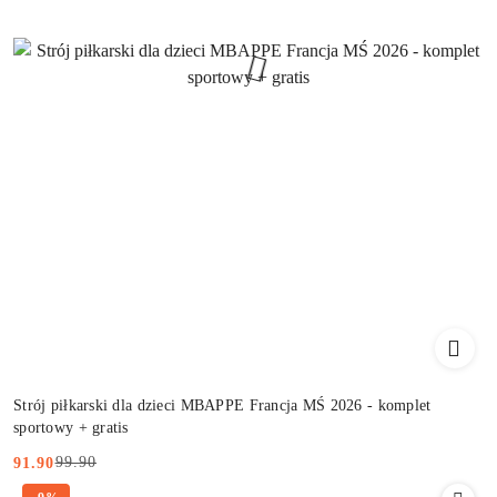
Strój piłkarski dla dzieci MBAPPE Francja MŚ 2026 - komplet
sportowy + gratis
99.90
91.90
Cena
Cena