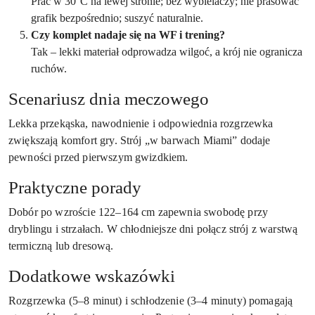
Prać w 30°C na lewej stronie; bez wybielaczy; nie prasować
grafik bezpośrednio; suszyć naturalnie.
Czy komplet nadaje się na WF i trening?
Tak – lekki materiał odprowadza wilgoć, a krój nie ogranicza
ruchów.
Scenariusz dnia meczowego
Lekka przekąska, nawodnienie i odpowiednia rozgrzewka
zwiększają komfort gry. Strój „w barwach Miami” dodaje
pewności przed pierwszym gwizdkiem.
Praktyczne porady
Dobór po wzroście 122–164 cm zapewnia swobodę przy
dryblingu i strzałach. W chłodniejsze dni połącz strój z warstwą
termiczną lub dresową.
Dodatkowe wskazówki
Rozgrzewka (5–8 minut) i schłodzenie (3–4 minuty) pomagają