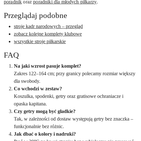
poradnik
oraz
poradniki dla młodych piłkarzy
.
Przeglądaj podobne
stroje kadr narodowych – przegląd
zobacz kolejne komplety klubowe
wszystkie stroje piłkarskie
FAQ
Na jaki wzrost pasuje komplet?
Zakres 122–164 cm; przy granicy polecamy rozmiar większy
dla swobody.
Co wchodzi w zestaw?
Koszulka, spodenki, getry oraz gratisowe ochraniacze i
opaska kapitana.
Czy getry mogą być gładkie?
Tak, w zależności od dostaw występują getry bez znaczka –
funkcjonalnie bez różnic.
Jak dbać o kolory i nadruki?