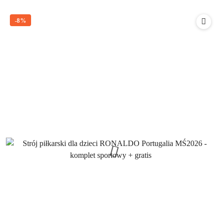
o
statusie:
-8%