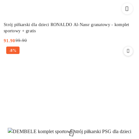
Strój piłkarski dla dzieci RONALDO Al-Nassr granatowy - komplet
sportowy + gratis
99.90
91.90
Cena
Cena
-8%
promocyjna:
przed
promocją: