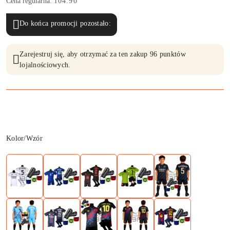
Cena regularna:
104.90
Do końca promocji pozostało:
Zarejestruj się, aby otrzymać za ten zakup 96 punktów
lojalnościowych.
Wariant
Kolor/Wzór