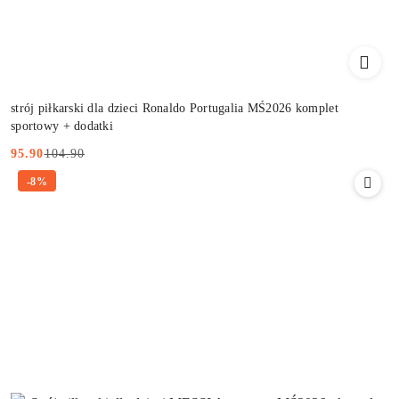
strój piłkarski dla dzieci Ronaldo Portugalia MŚ2026 komplet
sportowy + dodatki
104.90
95.90
Cena
Cena
-8%
promocyjna:
przed
promocją: