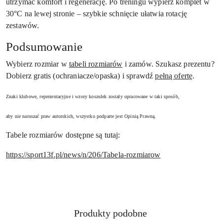
utrzymać komfort i regenerację. Po treningu wypierz komplet w
30°C na lewej stronie – szybkie schnięcie ułatwia rotację
zestawów.
Podsumowanie
Wybierz rozmiar w
tabeli rozmiarów
i zamów. Szukasz prezentu?
Dobierz gratis (ochraniacze/opaska) i sprawdź
pełną ofertę
.
Znaki klubowe, reprezentacyjne i wzory koszulek zostały opracowane w taki sposób,
aby nie naruszać praw autorskich, wszystko podparte jest Opinią Prawną.
Tabele rozmiarów dostępne są tutaj:
https://sport13f.pl/news/n/206/Tabela-rozmiarow
Produkty
Produkty podobne
Pomiń karuzelę produktów