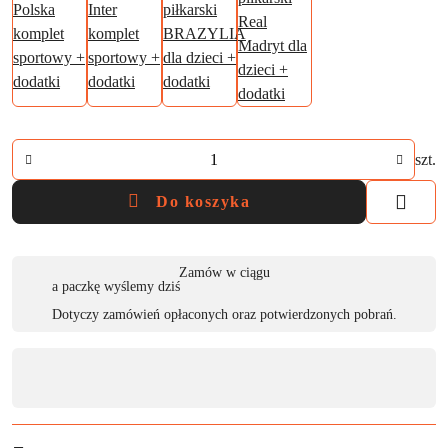
Ilość
szt.
Do koszyka
Dostępność
Zamów w ciągu
a paczkę wyślemy dziś
,
Dotyczy zamówień opłaconych oraz potwierdzonych pobrań.
płatność
i
dostawa