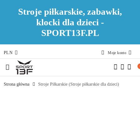
Stroje piłkarskie, zabawki,
klocki dla dzieci -
SPORT13F.PL
PLN
Moje konto
Przejdź do treści głównej
Przejdź do wyszukiwarki
Przejdź do moje konto
Przejdź do menu głównego
Przejdź do opisu produktu
Przejdź do stopki
Strona główna
Stroje Piłkarskie (Stroje piłkarskie dla dzieci)