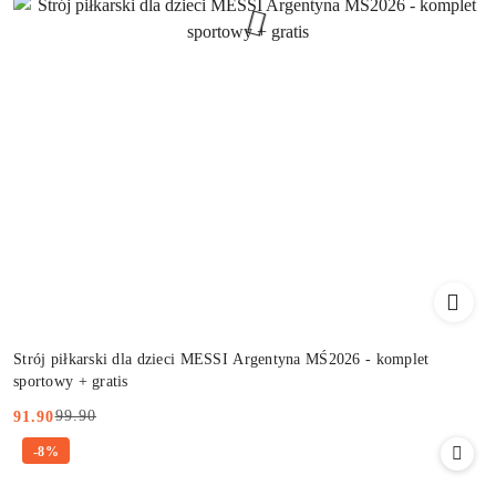
Strój piłkarski dla dzieci MESSI Argentyna MŚ2026 - komplet
sportowy + gratis
99.90
91.90
Cena
Cena
-8%
promocyjna:
przed
promocją: