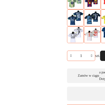
Ilość
szt.
Dostępność
a pa
Zamów w ciągu
,
Dot
płatność
i
dostawa