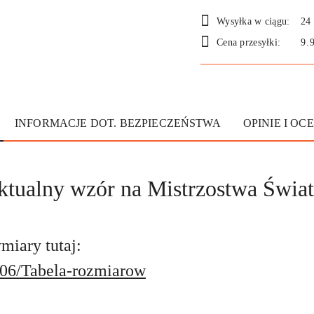
Wysyłka w ciągu:
24
Cena przesyłki:
9.
INFORMACJE DOT. BEZPIECZEŃSTWA
OPINIE I OCE
tualny wzór na Mistrzostwa Świa
iary tutaj:
/206/Tabela-rozmiarow