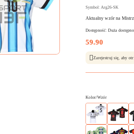
Symbol:
Arg26-SK
Aktualny wzór na Mistr
Dostępność:
Duża dostępno
cena:
59.90
Zarejestruj się, aby o
Wariant
Kolor/Wzór