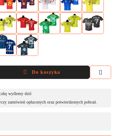
Do koszyka
czkę wyślemy dziś
yczy zamówień opłaconych oraz potwierdzonych pobrań.