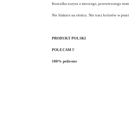
Koszulka uszyta z mocnego, przewiewnego mater
Nie blaknie na słońcu. Nie traci kolorów w pran
PRODUKT POLSKI
POLECAM !!
100% poliester
Pomiń karuzelę produktów