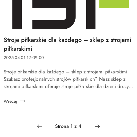
Tytuł
Stroje piłkarskie dla każdego – sklep z strojami
artykułu:
piłkarskimi
Data
2025-04-01 12:09:00
dodania:
Treść
Stroje piłkarskie dla każdego – sklep z strojami piłkarskimi
artykułu:
Szukasz profesjonalnych strojów piłkarskich? Nasz sklep z
strojami piłkarskimi oferuje stroje piłkarskie dla dzieci drużyn
i reprezentacji. Przeczytaj nasz artykuł, by dowiedzieć...
Więcej