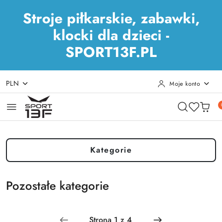
Stroje piłkarskie, zabawki,
klocki dla dzieci -
SPORT13F.PL
PLN
Moje konto
Przejdź do treści głównej
Przejdź do wyszukiwarki
Przejdź do moje konto
Przejdź do menu głównego
Przejdź do stopki
Kategorie
Pozostałe kategorie