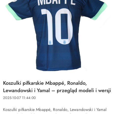
Tytuł
Koszulki piłkarskie Mbappé, Ronaldo,
artykułu:
Lewandowski i Yamal – przegląd modeli i wersji
Data
2025-10-07 11:44:00
dodania:
Treść
Koszulki piłkarskie Mbappé, Ronaldo, Lewandowski i Yamal