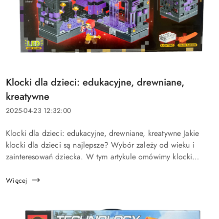
Tytuł
Klocki dla dzieci: edukacyjne, drewniane,
artykułu:
kreatywne
Data
2025-04-23 12:32:00
dodania:
Treść
Klocki dla dzieci: edukacyjne, drewniane, kreatywne Jakie
artykułu:
klocki dla dzieci są najlepsze? Wybór zależy od wieku i
zainteresowań dziecka. W tym artykule omówimy klocki
drewniane, plastikowe i magnetyczne, ich zalety oraz jak
wpływają na rozw&...
Więcej