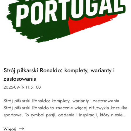
Tytuł
Strój piłkarski Ronaldo: komplety, warianty i
artykułu:
zastosowania
Data
2025-09-19 11:51:00
dodania:
Treść
Strój piłkarski Ronaldo: komplety, warianty i zastosowania
artykułu:
Strój piłkarski Ronaldo to znacznie więcej niż zwykła koszulka
sportowa. To symbol pasji, oddania i inspiracji, który niesie
ze sobą legenda futbolu – Cristiano Ronaldo....
Więcej