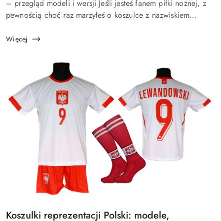
artykułu:
– przegląd modeli i wersji Jeśli jesteś fanem piłki nożnej, z
pewnością choć raz marzyłeś o koszulce z nazwiskiem
swojego ulubionego zawodnika. Kylian Mbappé, Cristiano
Ronaldo, ...
Więcej
Tytuł
Koszulki reprezentacji Polski: modele,