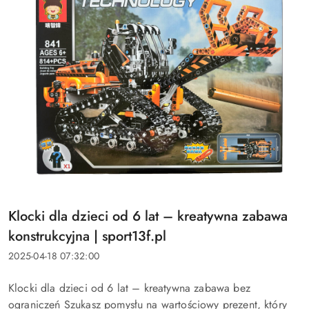
Tytuł
Klocki dla dzieci od 6 lat – kreatywna zabawa
artykułu:
konstrukcyjna | sport13f.pl
Data
2025-04-18 07:32:00
dodania:
Treść
Klocki dla dzieci od 6 lat – kreatywna zabawa bez
artykułu:
ograniczeń Szukasz pomysłu na wartościowy prezent, który