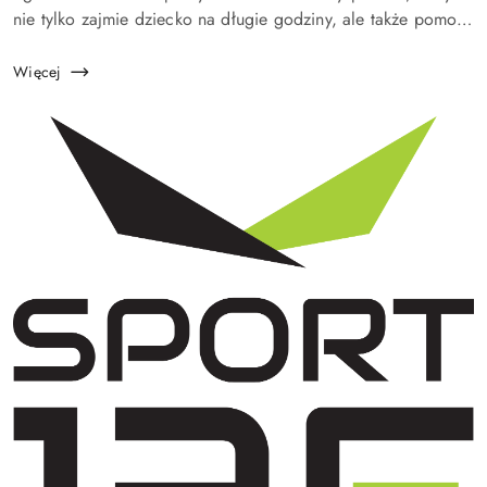
nie tylko zajmie dziecko na długie godziny, ale także pomoże
mu rozwijać wyobraźnię, zdolności manualne i logiczne
myślenie? Klocki dla...
Więcej