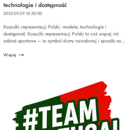
artykułu:
technologie i dostępność
Data
2025-09-29 10:50:00
dodania:
Treść
Koszulki reprezentacji Polski: modele, technologie i
artykułu:
dostępność Koszulki reprezentacji Polski to coś więcej niż
odzież sportowa – to symbol dumy narodowej i sposób na
okazanie wsparcia biało-czerwonym. W tym przewodniku
znajdziesz pełne info...
Więcej