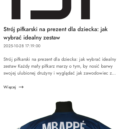
Tytuł
Strój piłkarski na prezent dla dziecka: jak
artykułu:
wybrać idealny zestaw
Data
2025-10-28 17:19:00
dodania:
Treść
Strój piłkarski na prezent dla dziecka: jak wybrać idealny
artykułu:
zestaw Każdy mały piłkarz marzy o tym, by nosić barwy
swojej ulubionej drużyny i wyglądać jak zawodowiec z
boiska. Dlatego strój piłkarski to prezent, który zawsze
wywołuje uś...
Więcej