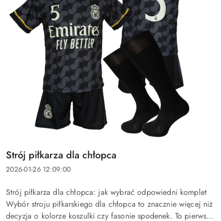
Tytuł
Strój piłkarza dla chłopca
artykułu:
Data
2026-01-26 12:09:00
dodania:
Treść
Strój piłkarza dla chłopca: jak wybrać odpowiedni komplet
artykułu:
Wybór stroju piłkarskiego dla chłopca to znacznie więcej niż
decyzja o kolorze koszulki czy fasonie spodenek. To pierwszy