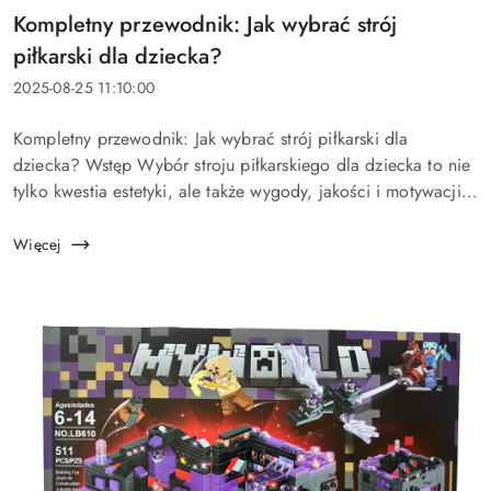
Tytuł
Kompletny przewodnik: Jak wybrać strój
artykułu:
piłkarski dla dziecka?
Data
2025-08-25 11:10:00
dodania:
Treść
Kompletny przewodnik: Jak wybrać strój piłkarski dla
artykułu:
dziecka? Wstęp Wybór stroju piłkarskiego dla dziecka to nie
tylko kwestia estetyki, ale także wygody, jakości i motywacji
do uprawiania sportu. Rodzice często zastanawiają się, któr...
Więcej