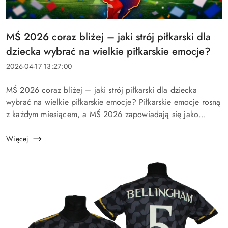
Tytuł
MŚ 2026 coraz bliżej – jaki strój piłkarski dla
artykułu:
dziecka wybrać na wielkie piłkarskie emocje?
Data
2026-04-17 13:27:00
dodania:
Treść
MŚ 2026 coraz bliżej – jaki strój piłkarski dla dziecka
artykułu:
wybrać na wielkie piłkarskie emocje? Piłkarskie emocje rosną
z każdym miesiącem, a MŚ 2026 zapowiadają się jako
wydarzenie, które ponownie rozbudzi wyobraźnię dzieci,
nastolatk&o...
Więcej