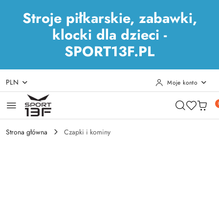
Stroje piłkarskie, zabawki,
klocki dla dzieci -
SPORT13F.PL
PLN
Moje konto
Przejdź do treści głównej
Przejdź do wyszukiwarki
Przejdź do moje konto
Przejdź do menu głównego
Przejdź do opisu produktu
Przejdź do stopki
Strona główna
Czapki i kominy