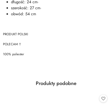
długość: 24 cm·
szerokość: 27 cm·
obwód: 54 cm
PRODUKT POLSKI
POLECAM !!
100% poliester
Produkty
Produkty podobne
Pomiń karuzelę produktów
o
statusie: