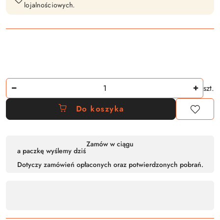
lojalnościowych.
Ilość
szt.
Do koszyka
Dostępność
Zamów w ciągu
a paczkę wyślemy dziś
,
Dotyczy zamówień opłaconych oraz potwierdzonych pobrań.
płatność
i
dostawa