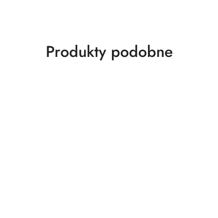
Produkty
Produkty podobne
o
statusie: