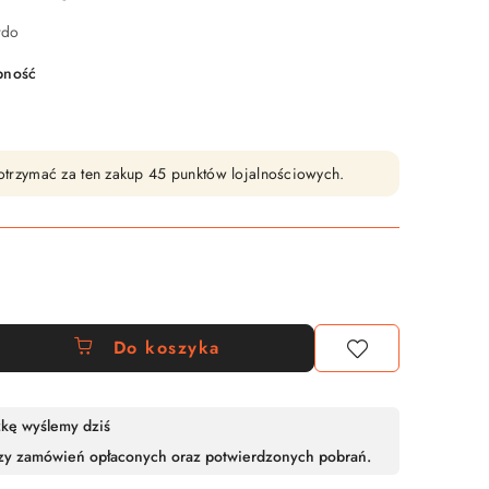
rdo
pność
y otrzymać za ten zakup 45 punktów lojalnościowych.
Do koszyka
zkę wyślemy dziś
zy zamówień opłaconych oraz potwierdzonych pobrań.