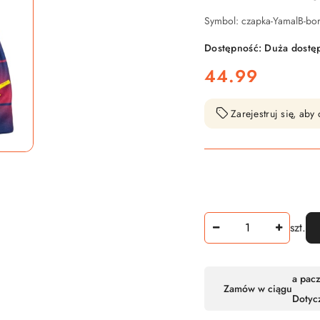
Symbol:
czapka-YamalB-bo
Dostępność:
Duża dostę
cena:
44.99
Zarejestruj się, ab
Ilość
szt.
Dostępność
a pac
Zamów w ciągu
,
Dotyc