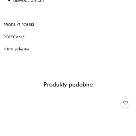
obwód: 54 cm
PRODUKT POLSKI
POLECAM !!
100% poliester
Produkty
Produkty podobne
Pomiń karuzelę produktów
o
statusie: