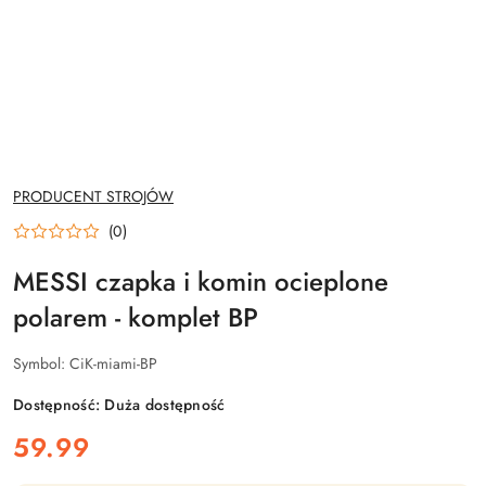
NAZWA
PRODUCENT STROJÓW
PRODUCENTA:
(0)
MESSI czapka i komin ocieplone
polarem - komplet BP
Symbol:
CiK-miami-BP
Dostępność:
Duża dostępność
cena:
59.99