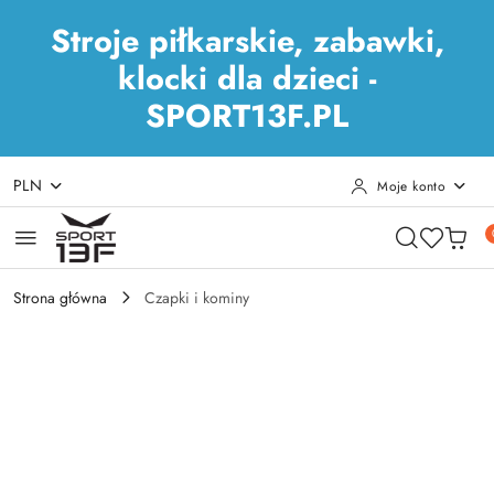
Stroje piłkarskie, zabawki,
klocki dla dzieci -
SPORT13F.PL
PLN
Moje konto
Przejdź do treści głównej
Przejdź do wyszukiwarki
Przejdź do moje konto
Przejdź do menu głównego
Przejdź do opisu produktu
Przejdź do stopki
Strona główna
Czapki i kominy