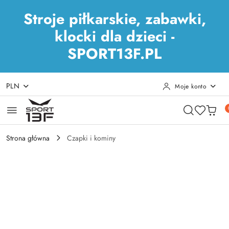
Stroje piłkarskie, zabawki,
klocki dla dzieci -
SPORT13F.PL
PLN
Moje konto
Przejdź do treści głównej
Przejdź do wyszukiwarki
Przejdź do moje konto
Przejdź do menu głównego
Przejdź do opisu produktu
Przejdź do stopki
Strona główna
Czapki i kominy