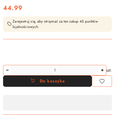
cena:
44.99
Zarejestruj się, aby otrzymać za ten zakup 45 punktów
lojalnościowych.
Ilość
szt.
Do koszyka
Dostępność
,
płatność