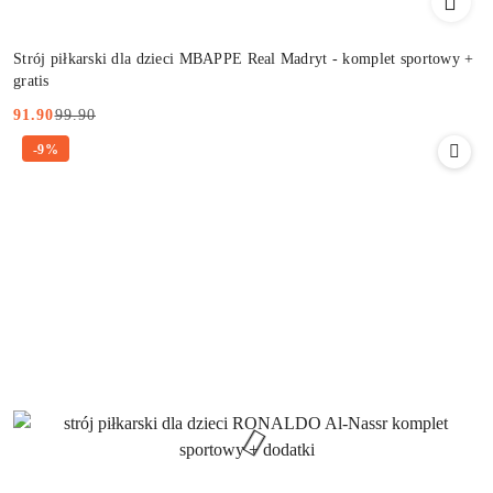
Strój piłkarski dla dzieci MBAPPE Real Madryt - komplet sportowy +
gratis
99.90
91.90
Cena
Cena
-9%
promocyjna:
przed
promocją: