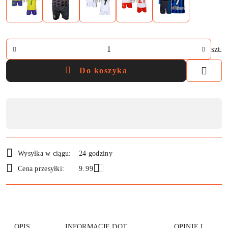
Ilość
szt.
Do koszyka
Dostępność
,
płatność
i
Wysyłka w ciągu:
24 godziny
dostawa
Cena przesyłki:
9.99
OPIS
INFORMACJE DOT.
OPINIE I