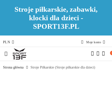
Stroje piłkarskie, zabawki,
klocki dla dzieci -
SPORT13F.PL
PLN
Moje konto
Przejdź do treści głównej
Przejdź do wyszukiwarki
Przejdź do moje konto
Przejdź do menu głównego
Przejdź do opisu produktu
Przejdź do stopki
Strona główna
Stroje Piłkarskie (Stroje piłkarskie dla dzieci)