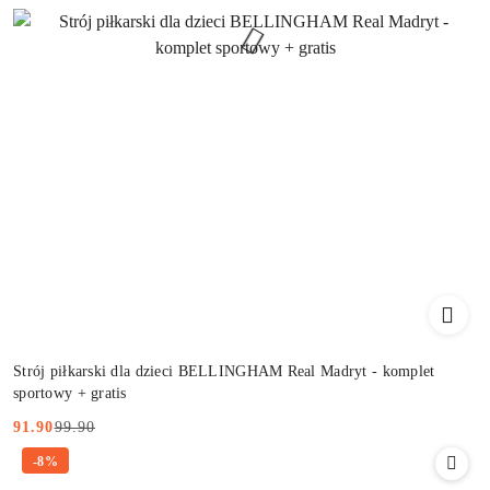
Strój piłkarski dla dzieci BELLINGHAM Real Madryt - komplet
sportowy + gratis
99.90
91.90
Cena
Cena
-8%
promocyjna:
przed