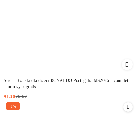
Strój piłkarski dla dzieci RONALDO Portugalia MŚ2026 - komplet
sportowy + gratis
99.90
91.90
Cena
Cena
-8%
promocyjna:
przed
promocją: