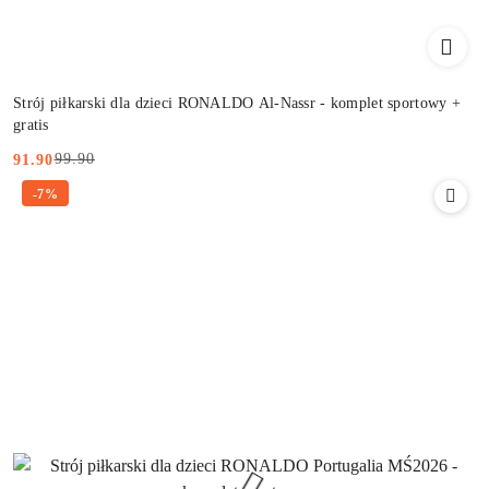
Strój piłkarski dla dzieci RONALDO Al-Nassr - komplet sportowy +
gratis
99.90
91.90
Cena
Cena
-7%
promocyjna:
przed
promocją: