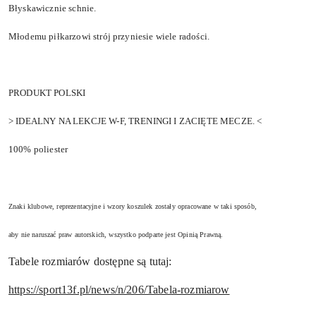
Błyskawicznie schnie.
Młodemu piłkarzowi strój przyniesie wiele radości.
PRODUKT POLSKI
> IDEALNY NA LEKCJE W-F, TRENINGI I ZACIĘTE MECZE. <
100% poliester
Znaki klubowe, reprezentacyjne i wzory koszulek zostały opracowane w taki sposób,
aby nie naruszać praw autorskich, wszystko podparte jest Opinią Prawną.
Tabele rozmiarów dostępne są tutaj:
https://sport13f.pl/news/n/206/Tabela-rozmiarow