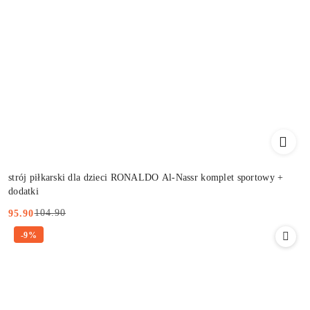
strój piłkarski dla dzieci RONALDO Al-Nassr komplet sportowy +
dodatki
104.90
95.90
Cena
Cena
-9%
promocyjna:
przed
promocją: