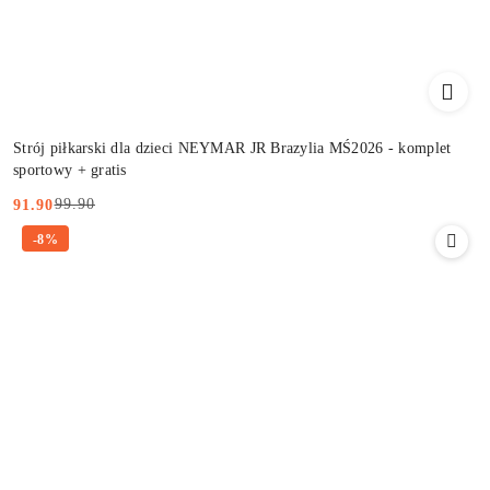
Strój piłkarski dla dzieci NEYMAR JR Brazylia MŚ2026 - komplet
sportowy + gratis
99.90
91.90
Cena
Cena
-8%
promocyjna:
przed
promocją: