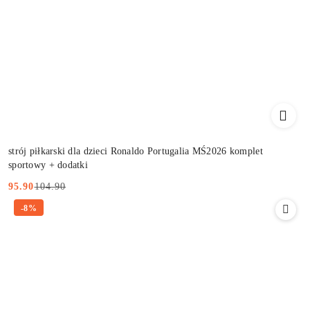
strój piłkarski dla dzieci Ronaldo Portugalia MŚ2026 komplet
sportowy + dodatki
104.90
95.90
Cena
Cena
-8%
promocyjna:
przed
promocją: