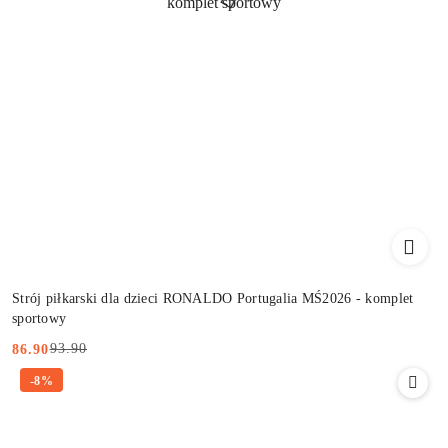
Strój piłkarski dla dzieci RONALDO Portugalia MŚ2026 - komplet
sportowy
93.90
86.90
Cena
Cena
-8%
promocyjna:
przed
promocją: