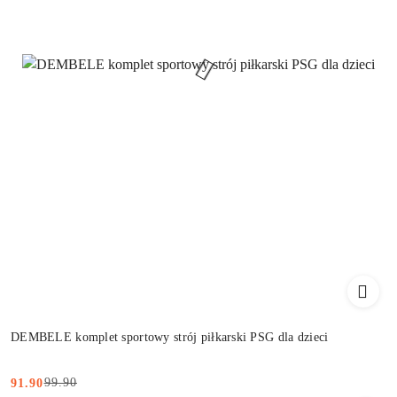
DEMBELE komplet sportowy strój piłkarski PSG dla dzieci
99.90
91.90
Cena
Cena