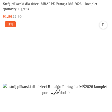
Strój piłkarski dla dzieci MBAPPE Francja MŚ 2026 - komplet
sportowy + gratis
99.90
91.90
Cena
Cena
-9%
promocyjna:
przed
promocją: