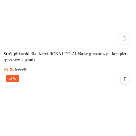
Strój piłkarski dla dzieci RONALDO Al-Nassr granatowy - komplet
sportowy + gratis
99.90
91.90
Cena
Cena
-8%
promocyjna:
przed
promocją: