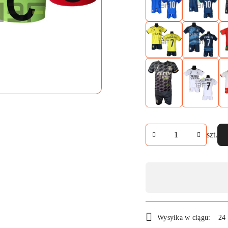
Ilość
szt.
Dostępność
,
płatność
i
Wysyłka w ciągu:
24