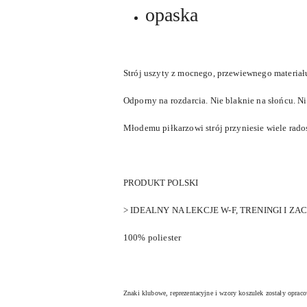
opaska
Strój uszyty z mocnego, przewiewnego materiał
Odporny na rozdarcia. Nie blaknie na słońcu. Ni
Młodemu piłkarzowi strój przyniesie wiele radoś
PRODUKT POLSKI
> IDEALNY NA LEKCJE W-F, TRENINGI I ZA
100% poliester
Znaki klubowe, reprezentacyjne i wzory koszulek zostały oprac