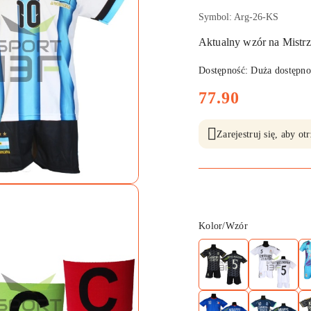
Symbol:
Arg-26-KS
Aktualny wzór na Mistr
Dostępność:
Duża dostępno
cena:
77.90
Zarejestruj się, aby o
Wariant
Kolor/Wzór