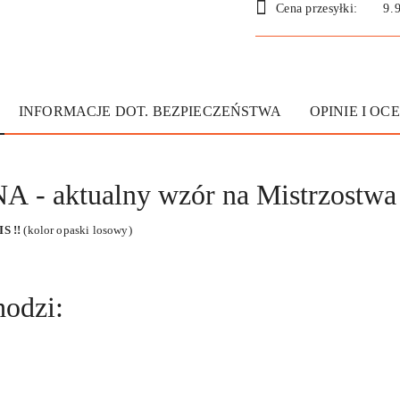
Cena przesyłki:
9.
dostawa
INFORMACJE DOT. BEZPIECZEŃSTWA
OPINIE I OCE
 aktualny wzór na Mistrzostwa 
IS !!
(kolor opaski losowy)
hodzi: