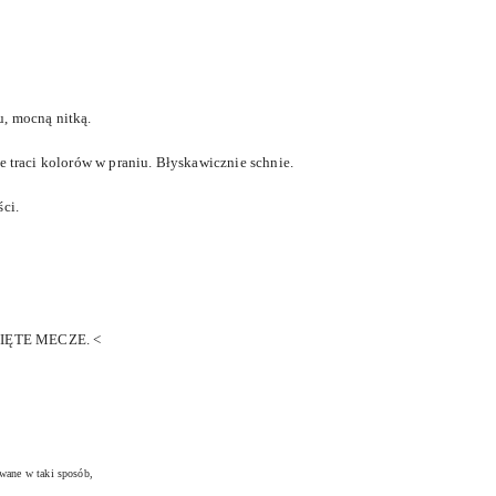
u, mocną nitką.
e traci kolorów w praniu. Błyskawicznie schnie.
ci.
CIĘTE MECZE. <
owane w taki sposób,