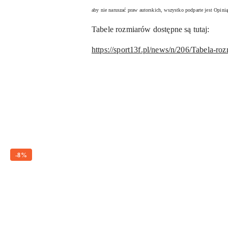
aby nie naruszać praw autorskich, wszystko podparte jest Opin
Tabele rozmiarów dostępne są tutaj:
https://sport13f.pl/news/n/206/Tabela-ro
Pomiń karuzelę produktów
-8%