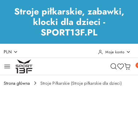
Stroje piłkarskie, zabawki,
klocki dla dzieci -
SPORT13F.PL
PLN
Moje konto
Przejdź do treści głównej
Przejdź do wyszukiwarki
Przejdź do moje konto
Przejdź do menu głównego
Przejdź do opisu produktu
Przejdź do stopki
Strona główna
Stroje Piłkarskie (Stroje piłkarskie dla dzieci)