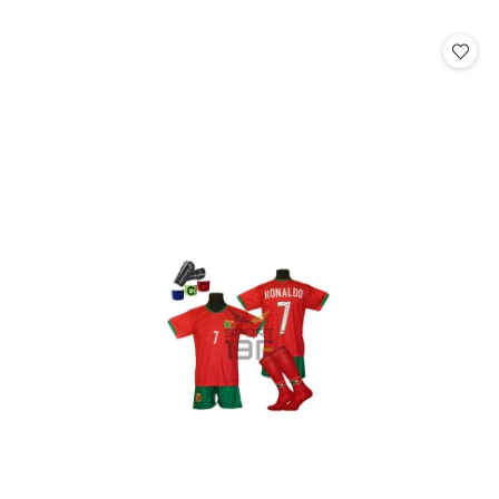
o
statusie: