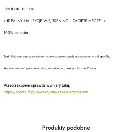
PRODUKT POLSKI
> IDEALNY NA LEKCJE W-F, TRENINGI I ZACIĘTE MECZE. <
100% poliester
Znaki klubowe, reprezentacyjne i wzory koszulek zostały opracowane w taki sposób,
aby nie naruszać praw autorskich, wszystko podparte jest Opinią Prawną.
Przed zakupem sprawdź wymiary tutaj:
https://sport13f.pl/news/n/206/Tabela-rozmiarow
Produkty
Produkty podobne
Pomiń karuzelę produktów