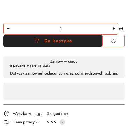
Ilość
szt.
Do koszyka
Dostępność
Zamów w ciągu
a paczkę wyślemy dziś
,
Dotyczy zamówień opłaconych oraz potwierdzonych pobrań.
płatność
i
dostawa
Wysyłka w ciągu:
24 godziny
Cena przesyłki:
9.99