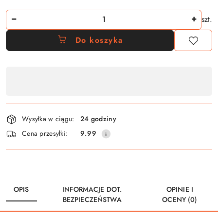
Ilość
szt.
Do koszyka
Dostępność
,
płatność
i
Wysyłka w ciągu:
24 godziny
dostawa
Cena przesyłki:
9.99
OPIS
INFORMACJE DOT.
OPINIE I
BEZPIECZEŃSTWA
OCENY (0)