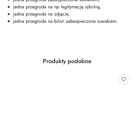
jedna przegroda na np legitymację szkolną,
jedna przegroda na zdjęcie,
jedna przegroda na bilon zabezpieczona suwakiem.
Produkty
Produkty podobne
Pomiń karuzelę produktów
o
statusie: