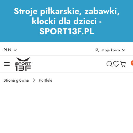
Stroje piłkarskie, zabawki,
klocki dla dzieci -
SPORT13F.PL
PLN
Moje konto
Przejdź do treści głównej
Przejdź do wyszukiwarki
Przejdź do moje konto
Przejdź do menu głównego
Przejdź do opisu produktu
Przejdź do stopki
Strona główna
Portfele